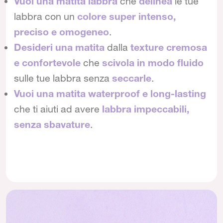
Vuoi una matita labbra
che
delinea
le tue
labbra con un
colore super intenso,
preciso e omogeneo
.
Desideri una matita
dalla
texture cremosa
e confortevole
che
scivola in modo fluido
sulle tue labbra senza
seccarle
.
Vuoi una matita waterproof e long-lasting
che ti aiuti ad avere
labbra impeccabili,
senza sbavature
.