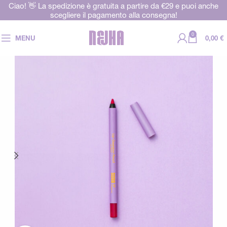
Ciao! 👋 La spedizione è gratuita a partire da €29 e puoi anche
scegliere il pagamento alla consegna!
0
MENU
0,00
€