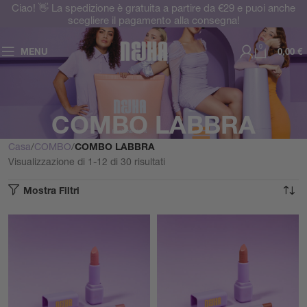
Ciao! 👋 La spedizione è gratuita a partire da €29 e puoi anche
scegliere il pagamento alla consegna!
0
MENU
0,00
€
COMBO LABBRA
Casa
COMBO
COMBO LABBRA
Visualizzazione di 1-12 di 30 risultati
Mostra Filtri