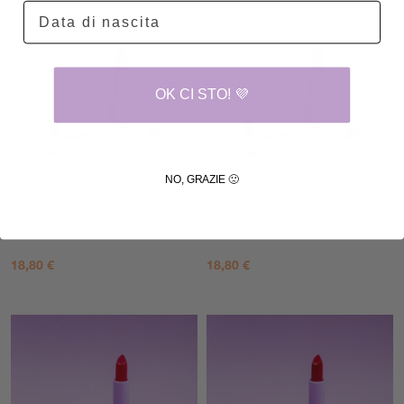
OK CI STO! 💜
NO, GRAZIE 🙁
Combo Creamy Lip – 07 Plum
Combo Creamy Lip – 08 Cherry
18,80
€
18,80
€
AGGIUNGI AL CARRELLO
AGGIUNGI AL CARRELLO