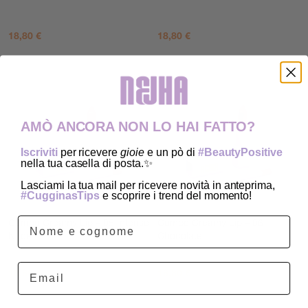
18,80
€
18,80
€
AGGIUNGI AL CARRELLO
AGGIUNGI AL CARRELLO
AMÒ ANCORA NON LO HAI FATTO?
Iscriviti
per ricevere
gioie
e un pò di
#BeautyPositive
nella tua casella di posta.✨
Lasciami la tua mail per ricevere novità in anteprima,
#CugginasTips
e scoprire i trend del momento!
Combo Creamy Lip – 05 Intense
Combo Creamy Lip – 06
Nude
Chocolate
Email
18,80
€
18,80
€
AGGIUNGI AL CARRELLO
AGGIUNGI AL CARRELLO