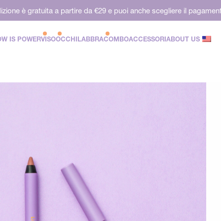
izione è gratuita a partire da €29 e puoi anche scegliere il pagamen
W IS POWER
VISO
OCCHI
LABBRA
COMBO
ACCESSORI
ABOUT US