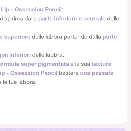
o
Lip - Ossession Pencil
:
ndo prima dalla
parte inferiore e centrale
delle
e superiore
delle labbra partendo dalla
parte
oli inferiori
delle labbra.
formula super pigmentata
e la sua
texture
ip - Ossession Pencil
basterà
una passata
e
le tue labbra.