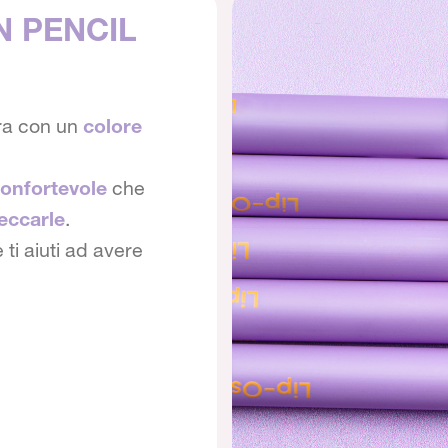
N PENCIL
ra con un
colore
onfortevole
che
eccarle
.
ti aiuti ad avere