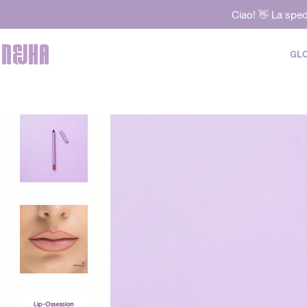
Ciao! 👋 La sped
GLO