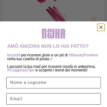
AMÒ ANCORA NON LO HAI FATTO?
Iscriviti
per ricevere
gioie
e un pò di
#BeautyPositive
nella tua casella di posta.✨
SCEGLI COMBO DAY &
Lasciami la tua mail per ricevere novità in anteprima,
#CugginasTips
e scoprire i trend del momento!
NIGHT SE...
Vuoi un kit di prodotti
che si
matchano
Email
perfettamente
per
texture
e
pigmentazione
,
esaltando le tue labbra
in