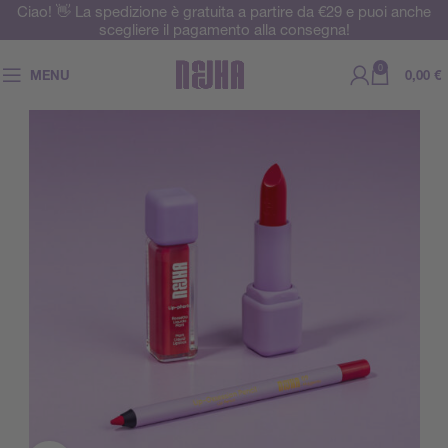
Ciao! 👋 La spedizione è gratuita a partire da €29 e puoi anche
scegliere il pagamento alla consegna!
0
MENU
0,00
€