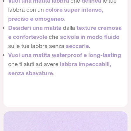
Vuoi una matita labbra
che
delinea
le tue
labbra con un
colore super intenso,
preciso e omogeneo
.
Desideri una matita
dalla
texture cremosa
e confortevole
che
scivola in modo fluido
sulle tue labbra senza
seccarle
.
Vuoi una matita waterproof e long-lasting
che ti aiuti ad avere
labbra impeccabili,
senza sbavature
.