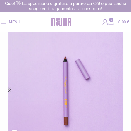
Ciao! 👋 La spedizione è gratuita a partire da €29 e puoi anche
scegliere il pagamento alla consegna!
0
MENU
0,00
€