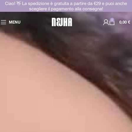
Ciao! 👋 La spedizione è gratuita a partire da €29 e puoi anche
scegliere il pagamento alla consegna!
0
MENU
0,00
€