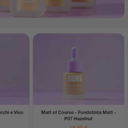
Occhi e Viso
Matt of Course - Fondotinta Matt -
P07 Hazelnut
19,90
€