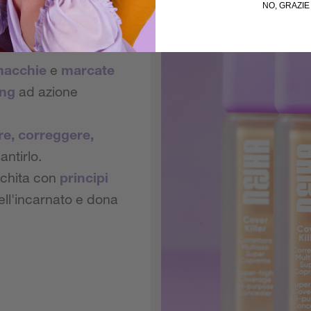
NO, GRAZIE 
...
 macchie
e
marcate
ing
ad azione
e, correggere,
ntirlo.
cchita con
principi
ll'incarnato e dona