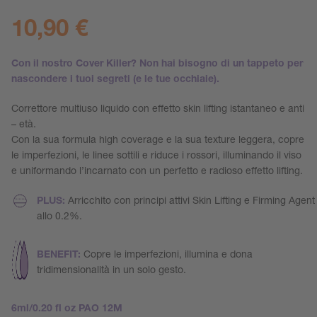
10,90
€
Con il nostro Cover Killer? Non hai bisogno di un tappeto per
nascondere i tuoi segreti (e le tue occhiaie).
Correttore multiuso liquido con effetto skin lifting istantaneo e anti
– età.
Con la sua formula high coverage e la sua texture leggera, copre
le imperfezioni, le linee sottili e riduce i rossori, illuminando il viso
e uniformando l’incarnato con un perfetto e radioso effetto lifting.
PLUS:
Arricchito con principi attivi Skin Lifting e Firming Agent
allo 0.2%.
BENEFIT:
Copre le imperfezioni, illumina e dona
tridimensionalità in un solo gesto.
6ml/0.20 fl oz PAO 12M