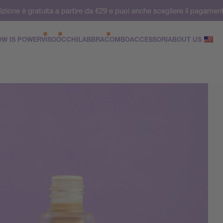
izione è gratuita a partire da €29 e puoi anche scegliere il pagamen
W IS POWER
VISO
OCCHI
LABBRA
COMBO
ACCESSORI
ABOUT US