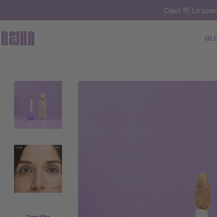
Ciao! 👋 La sped
GLO