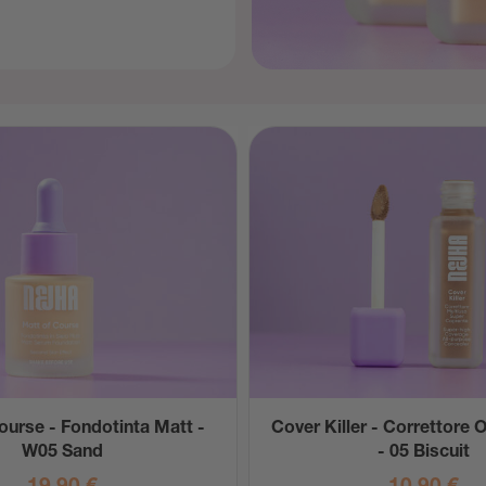
ourse - Fondotinta Matt -
Cover Killer - Correttore 
W05 Sand
- 05 Biscuit
19,90
€
10,90
€