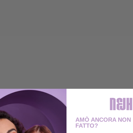
AMÒ ANCORA NON 
FATTO?