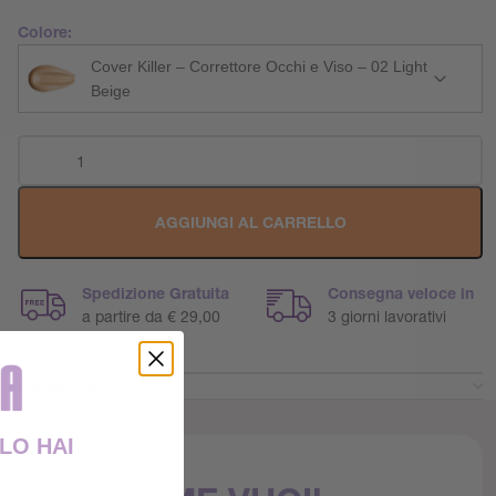
Colore:
Cover Killer – Correttore Occhi e Viso – 02 Light
Beige
AGGIUNGI AL CARRELLO
Spedizione Gratuita
Consegna veloce in
a partire da € 29,00
3 giorni lavorativi
Ingredienti
LO HAI