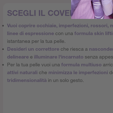
SCEGLI IL COVER KILLER SE
Vuoi coprire occhiaie, imperfezioni, rossori,
linee di espressione
con una
formula skin lift
istantanea per la tua pelle.
Desideri un correttore
che riesca a
nasconder
delineare
e
illuminare l'incarnato
senza appesa
Per la tua pelle vuoi una
formula multiuso
arri
attivi naturali
che
minimizza le imperfezioni
de
tridimensionalità
in un solo gesto.