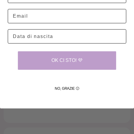
Email
OK CI STO! 💜
NO, GRAZIE 🙁