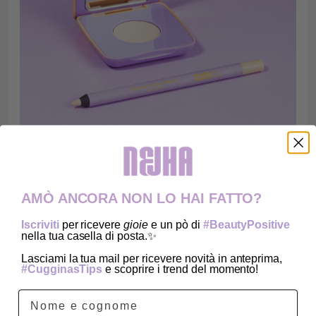
AMÒ ANCORA NON LO HAI FATTO?
Iscriviti
per ricevere
gioie
e un pò di
#BeautyPositive
nella tua casella di posta.✨
Lasciami la tua mail per ricevere novità in anteprima,
#CugginasTips
e scoprire i trend del momento!