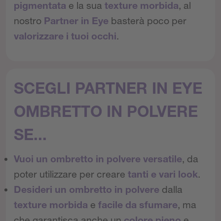
pigmentata
e la sua
texture morbida
, al
nostro
Partner in Eye
basterà poco per
valorizzare i tuoi occhi
.
SCEGLI PARTNER IN EYE
OMBRETTO IN POLVERE
SE...
Vuoi un ombretto in polvere versatile
, da
poter utilizzare per creare
tanti e vari look
.
Desideri un ombretto in polvere
dalla
texture morbida
e
facile da sfumare
, ma
che garantisca anche un
colore pieno
e