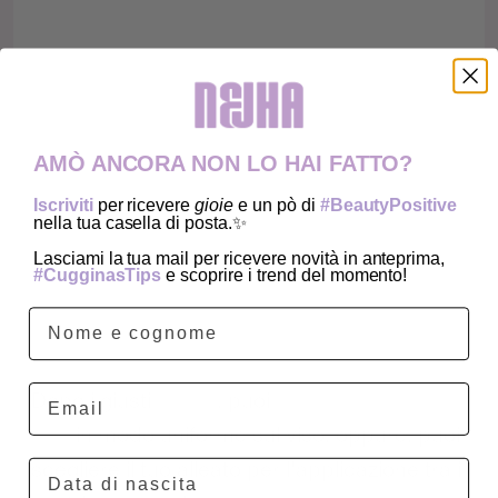
AMÒ ANCORA NON LO HAI FATTO?
Iscriviti
per ricevere
gioie
e un pò di
#BeautyPositive
nella tua casella di posta.✨
Lasciami la tua mail per ricevere novità in anteprima,
#CugginasTips
e scoprire i trend del momento!
USALO, CON NOI O
COME VUOI!
Email
Dopo i giusti
pump
, puoi
stenderlo con le
dita
in modo uniforme sul viso, oppure, puoi
scegliere il tuo alleato per l'applicazione tra i