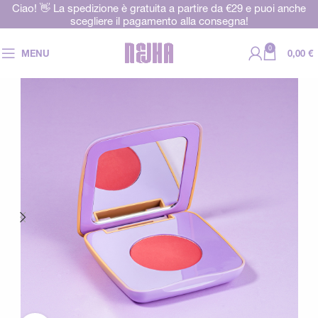
Ciao! 👋 La spedizione è gratuita a partire da €29 e puoi anche
scegliere il pagamento alla consegna!
0
MENU
0,00
€